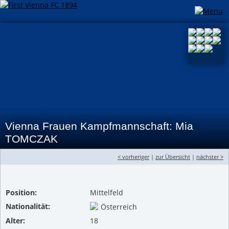
Vienna Frauen Kampfmannschaft: Mia
TOMCZAK
< vorheriger
|
zur Übersicht
|
nächster >
Position:
Mittelfeld
Nationalität:
Österreich
Alter:
18