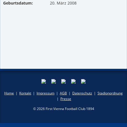
Geburtsdatum:
20. März 2008
Home
|
Kontakt
|
Impressum
|
AGB
|
Datenschutz
|
Stadionordnung
|
Presse
© 2026 First Vienna Football Club 1894