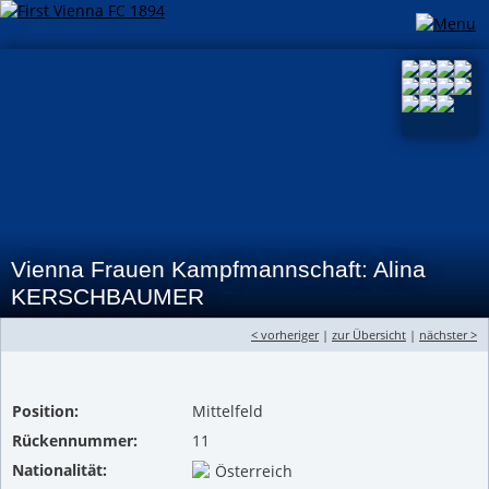
Vienna Frauen Kampfmannschaft: Alina
KERSCHBAUMER
< vorheriger
|
zur Übersicht
|
nächster >
Position:
Mittelfeld
Rückennummer:
11
Nationalität:
Österreich