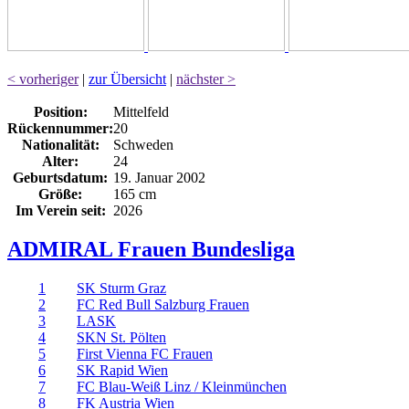
< vorheriger
|
zur Übersicht
|
nächster >
Position:
Mittelfeld
Rückennummer:
20
Nationalität:
Schweden
Alter:
24
Geburtsdatum:
19. Januar 2002
Größe:
165 cm
Im Verein seit:
2026
ADMIRAL Frauen Bundesliga
1
SK Sturm Graz
2
FC Red Bull Salzburg Frauen
3
LASK
4
SKN St. Pölten
5
First Vienna FC Frauen
6
SK Rapid Wien
7
FC Blau-Weiß Linz / Kleinmünchen
8
FK Austria Wien