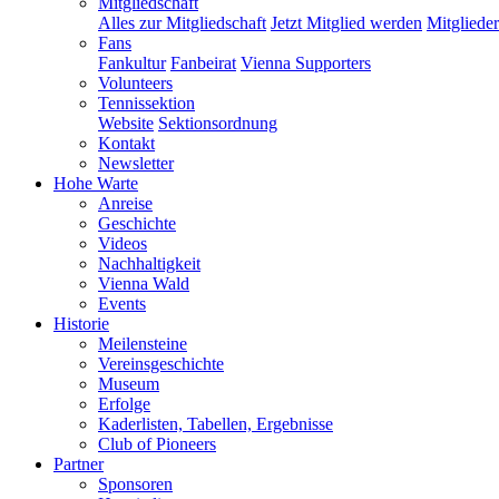
Mitgliedschaft
Alles zur Mitgliedschaft
Jetzt Mitglied werden
Mitgliede
Fans
Fankultur
Fanbeirat
Vienna Supporters
Volunteers
Tennissektion
Website
Sektionsordnung
Kontakt
Newsletter
Hohe Warte
Anreise
Geschichte
Videos
Nachhaltigkeit
Vienna Wald
Events
Historie
Meilensteine
Vereinsgeschichte
Museum
Erfolge
Kaderlisten, Tabellen, Ergebnisse
Club of Pioneers
Partner
Sponsoren