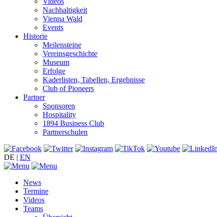
Videos
Nachhaltigkeit
Vienna Wald
Events
Historie
Meilensteine
Vereinsgeschichte
Museum
Erfolge
Kaderlisten, Tabellen, Ergebnisse
Club of Pioneers
Partner
Sponsoren
Hospitality
1894 Business Club
Partnerschulen
DE
|
EN
News
Termine
Videos
Teams