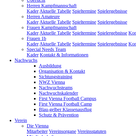
Übersicht
Herren Kampfmannschaft
Kader
Aktuelle Tabelle
Spieltermine
Spielergebnisse
Herren Amateure
Kader
Aktuelle Tabelle
Spieltermine
Spielergebnisse
Frauen Kampfmannschaft
Kader
Aktuelle Tabelle
Spieltermine
Spielergebnisse
Kon
Frauen 1b
Kader
Aktuelle Tabelle
Spieltermine
Spielergebnisse
Kon
Special Needs Team
Kader
Kontakt & Informationen
Nachwuchs
Ausbildung
Organisation & Kontakt
Sichtungstraining
NWZ Vienna
Nachwuchsteams
Nachwuchskalender
First Vienna Football Campus
First Vienna Football Camp
Blau-gelber Klassenausflug
Schutz & Prävention
Verein
Die Vienna
Mitarbeiter
Vereinsorgane
Vereinsstatuten