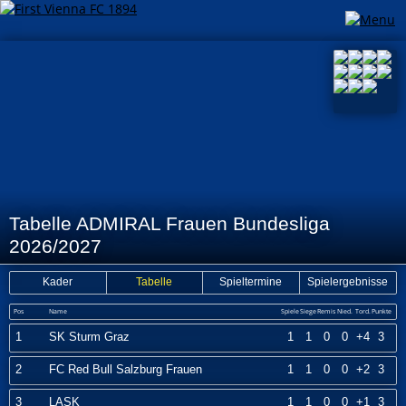
Tabelle ADMIRAL Frauen Bundesliga
2026/2027
Kader
Tabelle
Spieltermine
Spielergebnisse
Pos
Name
Spiele
Siege
Remis
Nied.
Tord.
Punkte
1
SK Sturm Graz
1
1
0
0
+4
3
2
FC Red Bull Salzburg Frauen
1
1
0
0
+2
3
3
LASK
1
1
0
0
+1
3