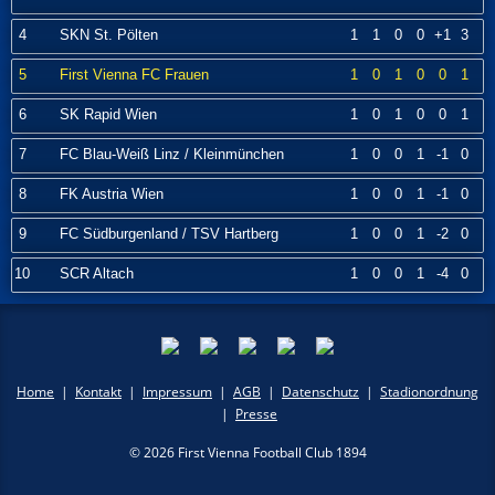
4
SKN St. Pölten
1
1
0
0
+1
3
5
First Vienna FC Frauen
1
0
1
0
0
1
6
SK Rapid Wien
1
0
1
0
0
1
7
FC Blau-Weiß Linz / Kleinmünchen
1
0
0
1
-1
0
8
FK Austria Wien
1
0
0
1
-1
0
9
FC Südburgenland / TSV Hartberg
1
0
0
1
-2
0
10
SCR Altach
1
0
0
1
-4
0
Home
|
Kontakt
|
Impressum
|
AGB
|
Datenschutz
|
Stadionordnung
|
Presse
© 2026 First Vienna Football Club 1894