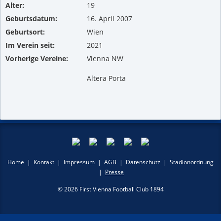
Alter:
19
Geburtsdatum:
16. April 2007
Geburtsort:
Wien
Im Verein seit:
2021
Vorherige Vereine:
Vienna NW
Altera Porta
Home
|
Kontakt
|
Impressum
|
AGB
|
Datenschutz
|
Stadionordnung
|
Presse
© 2026 First Vienna Football Club 1894