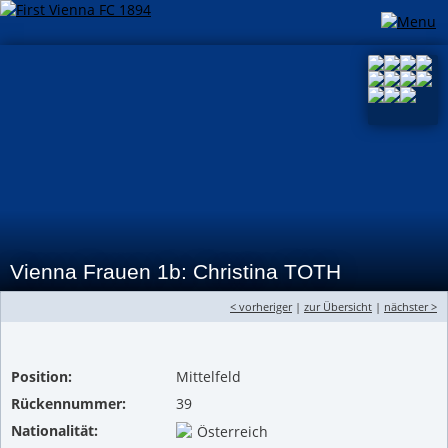
Vienna Frauen 1b: Christina TOTH
< vorheriger
|
zur Übersicht
|
nächster >
Position:
Mittelfeld
Rückennummer:
39
Nationalität:
Österreich