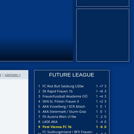
FUTURE LEAGUE
t
|
nächster >
1
FC Red Bull Salzburg U20w
1
+7
3
2
SK Rapid Frauen 1b
1
+6
3
3
Frauenfussball Akademie OÖ
1
+4
3
4
SKN St. Pölten Frauen II
1
+2
3
5
AKA Vorarlberg / SCR Altach
1
0
1
6
AKA Steiermark / Sturm Graz
1
0
1
7
FK Austria Wien U19w
1
-2
0
8
LASK AKA
1
-4
0
9
First Vienna FC 1b
1
-6
0
FC Südburgenland / BFV Frauen-