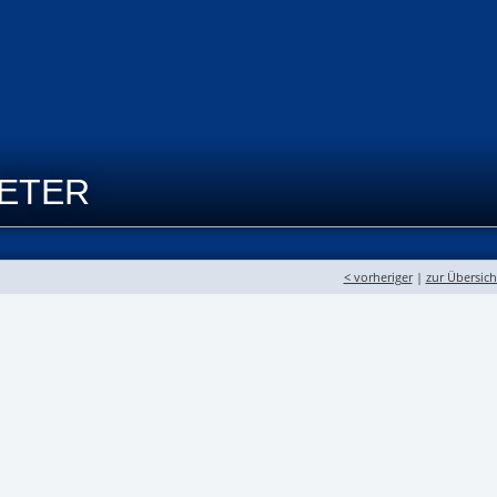
RETER
< vorheriger
|
zur Übersich