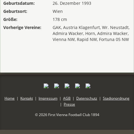
Geburtsdatum:
26. Dezember 1993
Geburtsort:
Wien
Größe:
178 cm
Vorherige Vereine:
GAK, Austria Klagenfurt, Wr. Neustadt,
Admira Wacker, Horn, Admira Wacker,
Vienna NW, Rapid NW, Fortuna 05 NW
Home
|
Kontakt
|
Impressum
|
AGB
|
Datenschutz
|
Stadionordnung
|
Presse
© 2026 First Vienna Football Club 1894