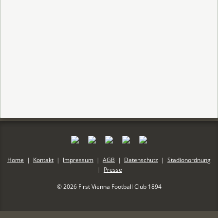
Home
|
Kontakt
|
Impressum
|
AGB
|
Datenschutz
|
Stadionordnung
|
Presse
© 2026 First Vienna Football Club 1894