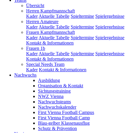
Teams
Übersicht
Herren Kampfmannschaft
Kader
Aktuelle Tabelle
Spieltermine
Spielergebnisse
Herren Amateure
Kader
Aktuelle Tabelle
Spieltermine
Spielergebnisse
Frauen Kampfmannschaft
Kader
Aktuelle Tabelle
Spieltermine
Spielergebnisse
Kontakt & Informationen
Frauen 1b
Kader
Aktuelle Tabelle
Spieltermine
Spielergebnisse
Kontakt & Informationen
Special Needs Team
Kader
Kontakt & Informationen
Nachwuchs
Ausbildung
Organisation & Kontakt
Sichtungstraining
NWZ Vienna
Nachwuchsteams
Nachwuchskalender
First Vienna Football Campus
First Vienna Football Camp
Blau-gelber Klassenausflug
Schutz & Prävention