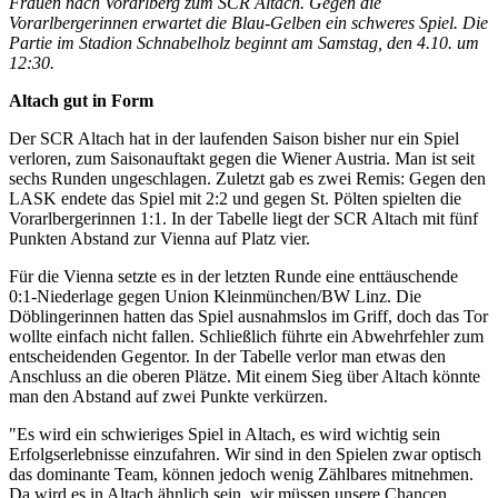
Frauen nach Vorarlberg zum SCR Altach. Gegen die
Vorarlbergerinnen erwartet die Blau-Gelben ein schweres Spiel. Die
Partie im Stadion Schnabelholz beginnt am Samstag, den 4.10. um
12:30.
Altach gut in Form
Der SCR Altach hat in der laufenden Saison bisher nur ein Spiel
verloren, zum Saisonauftakt gegen die Wiener Austria. Man ist seit
sechs Runden ungeschlagen. Zuletzt gab es zwei Remis: Gegen den
LASK endete das Spiel mit 2:2 und gegen St. Pölten spielten die
Vorarlbergerinnen 1:1. In der Tabelle liegt der SCR Altach mit fünf
Punkten Abstand zur Vienna auf Platz vier.
Für die Vienna setzte es in der letzten Runde eine enttäuschende
0:1-Niederlage gegen Union Kleinmünchen/BW Linz. Die
Döblingerinnen hatten das Spiel ausnahmslos im Griff, doch das Tor
wollte einfach nicht fallen. Schließlich führte ein Abwehrfehler zum
entscheidenden Gegentor. In der Tabelle verlor man etwas den
Anschluss an die oberen Plätze. Mit einem Sieg über Altach könnte
man den Abstand auf zwei Punkte verkürzen.
"Es wird ein schwieriges Spiel in Altach, es wird wichtig sein
Erfolgserlebnisse einzufahren. Wir sind in den Spielen zwar optisch
das dominante Team, können jedoch wenig Zählbares mitnehmen.
Da wird es in Altach ähnlich sein, wir müssen unsere Chancen