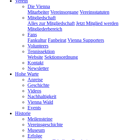
Verein
Die Vienna
Mitarbeiter
Vereinsorgane
Vereinsstatuten
Mitgliedschaft
Alles zur Mitgliedschaft
Jetzt Mitglied werden
Mitgliederbereich
Fans
Fankultur
Fanbeirat
Vienna Supporters
Volunteers
Tennissektion
Website
Sektionsordnung
Kontakt
Newsletter
Hohe Warte
Anreise
Geschichte
Videos
Nachhaltigkeit
Vienna Wald
Events
Historie
Meilensteine
Vereinsgeschichte
Museum
Erfolge