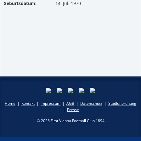
Geburtsdatum:
14. Juli 1970
Home
|
Kontakt
|
Impressum
|
AGB
|
Datenschutz
|
Stadionordnung
|
Presse
© 2026 First Vienna Football Club 1894