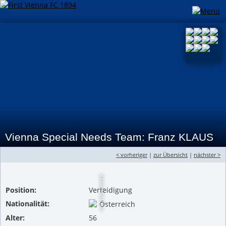
Vienna Special Needs Team: Franz KLAUS
< vorheriger
|
zur Übersicht
|
nächster >
© FOTObyHOFER
Position:
Verteidigung
Nationalität:
Österreich
Alter:
56