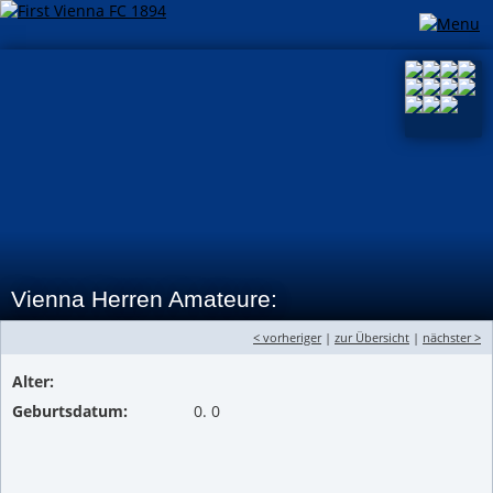
Vienna Herren Amateure:
< vorheriger
|
zur Übersicht
|
nächster >
Alter:
Geburtsdatum:
0. 0