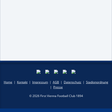
Home
|
Kontakt
|
Impressum
|
AGB
|
Datenschutz
|
Stadionordnung
|
Presse
© 2026 First Vienna Football Club 1894