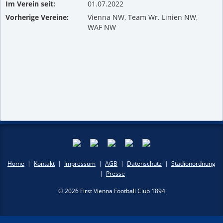
Im Verein seit:
01.07.2022
Vorherige Vereine:
Vienna NW, Team Wr. Linien NW,
WAF NW
Home
|
Kontakt
|
Impressum
|
AGB
|
Datenschutz
|
Stadionordnung
|
Presse
© 2026 First Vienna Football Club 1894