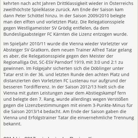
kehrten nach acht Jahren Drittklassigkeit wieder in Österreichs
zweithöchste Spielklasse zurück. Am Ende der Saison kam
dann Peter Schöttel hinzu. In der Saison 2009/2010 belegte
man den elften und vorletzten Platz. Die Relegationsspiele
gegen Westligameister SV Grödig entfielen, da dem
Bundesligaabsteiger FC Kärnten die Lizenz entzogen wurde.
Im Spieljahr 2010/11 wurde die Vienna wieder Vorletzter vor
Absteiger SV Gratkorn, dem neuen Trainer Alfred Tatar gelang
es aber, die Relegationsspiele gegen den Meister der
Regionalliga Ost, SC-ESV Parndorf 1919, mit 3:0 und 2:1 zu
gewinnen. Im Folgejahr sicherten sich die Döblinger unter
Tatar erst in der 36. und letzten Runde den achten Platz und
distanzierten den Vorletzten FC Lustenau nur aufgrund der
besseren Tordifferenz. In der Saison 2012/13 hielt sich die
Vienna mit guten Leistungen zwar dem Abstiegskampf fern
und belegte den 7. Rang, wurde allerdings wegen Verstößen
gegen die Lizenzbestimmungen mit einem 3-Punkte-Minus für
die Saison 2013/14 bedacht. Am Ende der Saison gaben die
Vienna und Erfolgstrainer Tatar die einvernehmliche Trennung
bekannt.