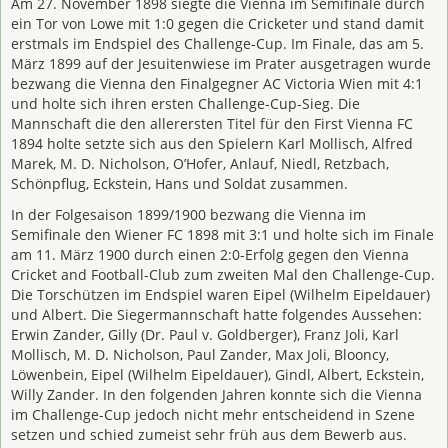
Am 27. November 1898 siegte die Vienna im Semifinale durch
ein Tor von Lowe mit 1:0 gegen die Cricketer und stand damit
erstmals im Endspiel des Challenge-Cup. Im Finale, das am 5.
März 1899 auf der Jesuitenwiese im Prater ausgetragen wurde
bezwang die Vienna den Finalgegner AC Victoria Wien mit 4:1
und holte sich ihren ersten Challenge-Cup-Sieg. Die
Mannschaft die den allerersten Titel für den First Vienna FC
1894 holte setzte sich aus den Spielern Karl Mollisch, Alfred
Marek, M. D. Nicholson, O’Hofer, Anlauf, Niedl, Retzbach,
Schönpflug, Eckstein, Hans und Soldat zusammen.
In der Folgesaison 1899/1900 bezwang die Vienna im
Semifinale den Wiener FC 1898 mit 3:1 und holte sich im Finale
am 11. März 1900 durch einen 2:0-Erfolg gegen den Vienna
Cricket and Football-Club zum zweiten Mal den Challenge-Cup.
Die Torschützen im Endspiel waren Eipel (Wilhelm Eipeldauer)
und Albert. Die Siegermannschaft hatte folgendes Aussehen:
Erwin Zander, Gilly (Dr. Paul v. Goldberger), Franz Joli, Karl
Mollisch, M. D. Nicholson, Paul Zander, Max Joli, Blooncy,
Löwenbein, Eipel (Wilhelm Eipeldauer), Gindl, Albert, Eckstein,
Willy Zander. In den folgenden Jahren konnte sich die Vienna
im Challenge-Cup jedoch nicht mehr entscheidend in Szene
setzen und schied zumeist sehr früh aus dem Bewerb aus.