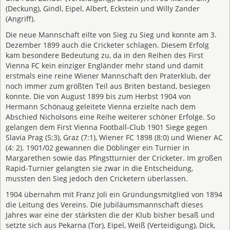
(Deckung), Gindl, Eipel, Albert, Eckstein und Willy Zander
(Angriff).
Die neue Mannschaft eilte von Sieg zu Sieg und konnte am 3.
Dezember 1899 auch die Cricketer schlagen. Diesem Erfolg
kam besondere Bedeutung zu, da in den Reihen des First
Vienna FC kein einziger Engländer mehr stand und damit
erstmals eine reine Wiener Mannschaft den Praterklub, der
noch immer zum größten Teil aus Briten bestand, besiegen
konnte. Die von August 1899 bis zum Herbst 1904 von
Hermann Schönaug geleitete Vienna erzielte nach dem
Abschied Nicholsons eine Reihe weiterer schöner Erfolge. So
gelangen dem First Vienna Football-Club 1901 Siege gegen
Slavia Prag (5:3), Graz (7:1), Wiener FC 1898 (8:0) und Wiener AC
(4: 2). 1901/02 gewannen die Döblinger ein Turnier in
Margarethen sowie das Pfingstturnier der Cricketer. Im großen
Rapid-Turnier gelangten sie zwar in die Entscheidung,
mussten den Sieg jedoch den Cricketern überlassen.
1904 übernahm mit Franz Joli ein Gründungsmitglied von 1894
die Leitung des Vereins. Die Jubiläumsmannschaft dieses
Jahres war eine der stärksten die der Klub bisher besaß und
setzte sich aus Pekarna (Tor), Eipel, Weiß (Verteidigung), Dick,