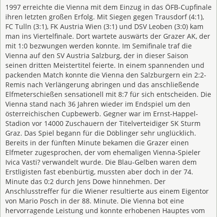
1997 erreichte die Vienna mit dem Einzug in das ÖFB-Cupfinale
ihren letzten großen Erfolg. Mit Siegen gegen Trausdorf (4:1),
FC Tulln (3:1), FK Austria Wien (3:1) und DSV Leoben (3:0) kam
man ins Viertelfinale. Dort wartete auswärts der Grazer AK, der
mit 1:0 bezwungen werden konnte. Im Semifinale traf die
Vienna auf den SV Austria Salzburg, der in dieser Saison
seinen dritten Meistertitel feierte. In einem spannenden und
packenden Match konnte die Vienna den Salzburgern ein 2:2-
Remis nach Verlängerung abringen und das anschließende
Elfmeterschießen sensationell mit 8:7 für sich entscheiden. Die
Vienna stand nach 36 Jahren wieder im Endspiel um den
österreichischen Cupbewerb. Gegner war im Ernst-Happel-
Stadion vor 14000 Zuschauern der Titelverteidiger SK Sturm
Graz. Das Spiel begann für die Döblinger sehr unglücklich.
Bereits in der fünften Minute bekamen die Grazer einen
Elfmeter zugesprochen, der vom ehemaligen Vienna-Spieler
Ivica Vasti? verwandelt wurde. Die Blau-Gelben waren dem
Erstligisten fast ebenbürtig, mussten aber doch in der 74.
Minute das 0:2 durch Jens Dowe hinnehmen. Der
Anschlusstreffer für die Wiener resultierte aus einem Eigentor
von Mario Posch in der 88. Minute. Die Vienna bot eine
hervorragende Leistung und konnte erhobenen Hauptes vom