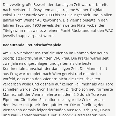
Der zweite große Bewerb der damaligen Zeit war der bereits
nach Meisterschaftssystem ausgetragene Wiener Tagblatt-
Pokal. Dieser wurde von 1900 bis 1903 ausgespielt und in allen
Jahren vom Wiener AC gewonnen. Die Vienna belegte in den
Jahren 1902 und 1903 jeweils den zweiten Platz, wobei der
Titelgewinn mit zwei bzw. einem Punkt Rückstand auf den WAC
jeweils knapp verpasst wurde.
Bedeutende Freundschaftsspiele
Am 1. November 1899 traf die Vienna im Rahmen der neuen
Sportplatzeröffnung auf den DFC Prag. Die Prager waren seit
zwei Jahren ungeschlagen und galten als die beste
Kontinentalmannschaft der damaligen Zeit. Die Mannschaft
aus Prag war komplett nach Wien gereist und meinte im
Vorfeld, dass man den Wienern nicht die Feierlichkeiten
verderben wolle und deshalb auf keinen Fall mehr als vier Tore
schießen werde. Die von Trainer M. D. Nicholson neu formierte
Mannschaft der Vienna lieferte mit dem 2:0 durch Tore von
Eipel und Gindl eine Sensation, die sogar die Cricketer aus
dem Prater mit Jubelrufen quittierten. Die Aufstellung der
Vienna sah damals folgendermaßen aus: Mollisch (Tor), Erwin
und Paul Zander (Verteidigung), Blooncy, Alfred Marek, Gilly