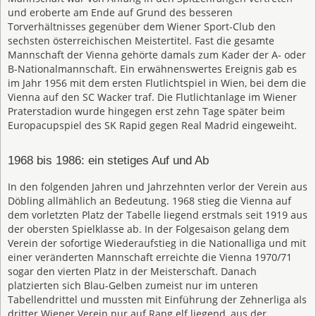
und eroberte am Ende auf Grund des besseren
Torverhältnisses gegenüber dem Wiener Sport-Club den
sechsten österreichischen Meistertitel. Fast die gesamte
Mannschaft der Vienna gehörte damals zum Kader der A- oder
B-Nationalmannschaft. Ein erwähnenswertes Ereignis gab es
im Jahr 1956 mit dem ersten Flutlichtspiel in Wien, bei dem die
Vienna auf den SC Wacker traf. Die Flutlichtanlage im Wiener
Praterstadion wurde hingegen erst zehn Tage später beim
Europacupspiel des SK Rapid gegen Real Madrid eingeweiht.
1968 bis 1986: ein stetiges Auf und Ab
In den folgenden Jahren und Jahrzehnten verlor der Verein aus
Döbling allmählich an Bedeutung. 1968 stieg die Vienna auf
dem vorletzten Platz der Tabelle liegend erstmals seit 1919 aus
der obersten Spielklasse ab. In der Folgesaison gelang dem
Verein der sofortige Wiederaufstieg in die Nationalliga und mit
einer veränderten Mannschaft erreichte die Vienna 1970/71
sogar den vierten Platz in der Meisterschaft. Danach
platzierten sich Blau-Gelben zumeist nur im unteren
Tabellendrittel und mussten mit Einführung der Zehnerliga als
dritter Wiener Verein nur auf Rang elf liegend, aus der