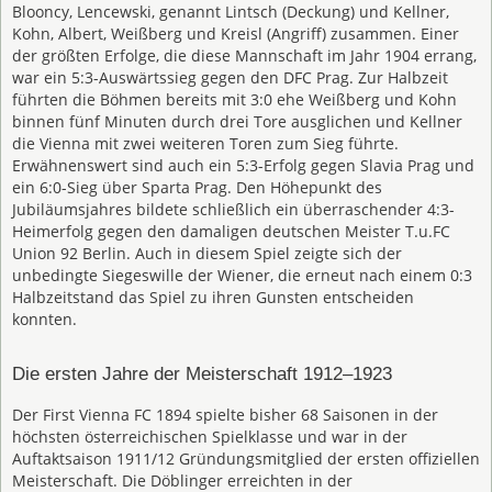
Blooncy, Lencewski, genannt Lintsch (Deckung) und Kellner,
Kohn, Albert, Weißberg und Kreisl (Angriff) zusammen. Einer
der größten Erfolge, die diese Mannschaft im Jahr 1904 errang,
war ein 5:3-Auswärtssieg gegen den DFC Prag. Zur Halbzeit
führten die Böhmen bereits mit 3:0 ehe Weißberg und Kohn
binnen fünf Minuten durch drei Tore ausglichen und Kellner
die Vienna mit zwei weiteren Toren zum Sieg führte.
Erwähnenswert sind auch ein 5:3-Erfolg gegen Slavia Prag und
ein 6:0-Sieg über Sparta Prag. Den Höhepunkt des
Jubiläumsjahres bildete schließlich ein überraschender 4:3-
Heimerfolg gegen den damaligen deutschen Meister T.u.FC
Union 92 Berlin. Auch in diesem Spiel zeigte sich der
unbedingte Siegeswille der Wiener, die erneut nach einem 0:3
Halbzeitstand das Spiel zu ihren Gunsten entscheiden
konnten.
Die ersten Jahre der Meisterschaft 1912–1923
Der First Vienna FC 1894 spielte bisher 68 Saisonen in der
höchsten österreichischen Spielklasse und war in der
Auftaktsaison 1911/12 Gründungsmitglied der ersten offiziellen
Meisterschaft. Die Döblinger erreichten in der