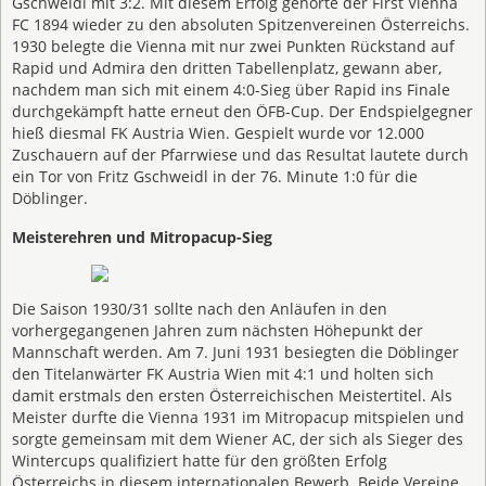
Gschweidl mit 3:2. Mit diesem Erfolg gehörte der First Vienna
FC 1894 wieder zu den absoluten Spitzenvereinen Österreichs.
1930 belegte die Vienna mit nur zwei Punkten Rückstand auf
Rapid und Admira den dritten Tabellenplatz, gewann aber,
nachdem man sich mit einem 4:0-Sieg über Rapid ins Finale
durchgekämpft hatte erneut den ÖFB-Cup. Der Endspielgegner
hieß diesmal FK Austria Wien. Gespielt wurde vor 12.000
Zuschauern auf der Pfarrwiese und das Resultat lautete durch
ein Tor von Fritz Gschweidl in der 76. Minute 1:0 für die
Döblinger.
Meisterehren und Mitropacup-Sieg
Die Saison 1930/31 sollte nach den Anläufen in den
vorhergegangenen Jahren zum nächsten Höhepunkt der
Mannschaft werden. Am 7. Juni 1931 besiegten die Döblinger
den Titelanwärter FK Austria Wien mit 4:1 und holten sich
damit erstmals den ersten Österreichischen Meistertitel. Als
Meister durfte die Vienna 1931 im Mitropacup mitspielen und
sorgte gemeinsam mit dem Wiener AC, der sich als Sieger des
Wintercups qualifiziert hatte für den größten Erfolg
Österreichs in diesem internationalen Bewerb. Beide Vereine