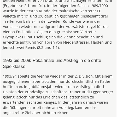
beiden Heimtreffer von Drabits und Glatzmayer reichten nicht
(Ergebnisse 2:1 und 0:1). In der folgenden Saison 1989/1990
wurde in der ersten Runde der maltesische Vertreter FC
Valletta mit 4:1 und 3:0 deutlich geschlagen (insgesamt drei
Treffer von Balzis). In der zweiten Runde war wie in der
Vorsaison wieder nur aufgrund der Auswärtstorregel für die
Vienna Endstation. Gegen den griechischen Vertreter
Olympiakos Piräus schlug sich die Vienna beachtlich und
erreichte aufgrund von Toren von Niederstrasser, Haiden und
Jenisch zwei Remis (2:2 und 1:1).
1993 bis 2009: Pokalfinale und Abstieg in die dritte
Spielklasse
1993/94 spielte die Vienna wieder in der 2. Division. Mit einem
ausgeglichenen, aber trotzdem nur durchschnittlichen Kader
hoffte man, im Jubiläumsjahr wieder den Aufstieg in die 1.
Division der Bundesliga zu schaffen; Trainer Rudi Eggenberger
gelang jedoch nur das Erreichen des letztendlich zu
erwartenden sechsten Ranges. In den Jahren danach waren
die Döblinger sehr oft nahe am Aufstieg, konnten das
angestrebte Ziel aber nicht erreichen.