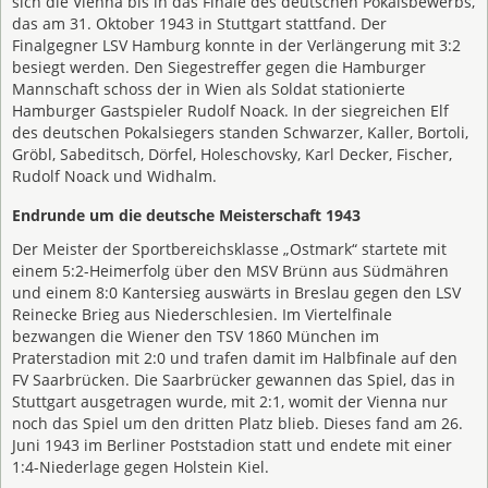
sich die Vienna bis in das Finale des deutschen Pokalsbewerbs,
das am 31. Oktober 1943 in Stuttgart stattfand. Der
Finalgegner LSV Hamburg konnte in der Verlängerung mit 3:2
besiegt werden. Den Siegestreffer gegen die Hamburger
Mannschaft schoss der in Wien als Soldat stationierte
Hamburger Gastspieler Rudolf Noack. In der siegreichen Elf
des deutschen Pokalsiegers standen Schwarzer, Kaller, Bortoli,
Gröbl, Sabeditsch, Dörfel, Holeschovsky, Karl Decker, Fischer,
Rudolf Noack und Widhalm.
Endrunde um die deutsche Meisterschaft 1943
Der Meister der Sportbereichsklasse „Ostmark“ startete mit
einem 5:2-Heimerfolg über den MSV Brünn aus Südmähren
und einem 8:0 Kantersieg auswärts in Breslau gegen den LSV
Reinecke Brieg aus Niederschlesien. Im Viertelfinale
bezwangen die Wiener den TSV 1860 München im
Praterstadion mit 2:0 und trafen damit im Halbfinale auf den
FV Saarbrücken. Die Saarbrücker gewannen das Spiel, das in
Stuttgart ausgetragen wurde, mit 2:1, womit der Vienna nur
noch das Spiel um den dritten Platz blieb. Dieses fand am 26.
Juni 1943 im Berliner Poststadion statt und endete mit einer
1:4-Niederlage gegen Holstein Kiel.