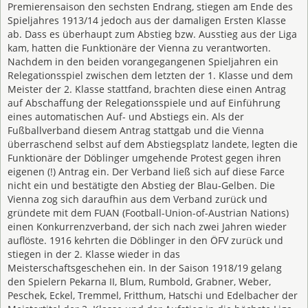
Premierensaison den sechsten Endrang, stiegen am Ende des
Spieljahres 1913/14 jedoch aus der damaligen Ersten Klasse
ab. Dass es überhaupt zum Abstieg bzw. Ausstieg aus der Liga
kam, hatten die Funktionäre der Vienna zu verantworten.
Nachdem in den beiden vorangegangenen Spieljahren ein
Relegationsspiel zwischen dem letzten der 1. Klasse und dem
Meister der 2. Klasse stattfand, brachten diese einen Antrag
auf Abschaffung der Relegationsspiele und auf Einführung
eines automatischen Auf- und Abstiegs ein. Als der
Fußballverband diesem Antrag stattgab und die Vienna
überraschend selbst auf dem Abstiegsplatz landete, legten die
Funktionäre der Döblinger umgehende Protest gegen ihren
eigenen (!) Antrag ein. Der Verband ließ sich auf diese Farce
nicht ein und bestätigte den Abstieg der Blau-Gelben. Die
Vienna zog sich daraufhin aus dem Verband zurück und
gründete mit dem FUAN (Football-Union-of-Austrian Nations)
einen Konkurrenzverband, der sich nach zwei Jahren wieder
auflöste. 1916 kehrten die Döblinger in den ÖFV zurück und
stiegen in der 2. Klasse wieder in das
Meisterschaftsgeschehen ein. In der Saison 1918/19 gelang
den Spielern Pekarna II, Blum, Rumbold, Grabner, Weber,
Peschek, Eckel, Tremmel, Fritthum, Hatschi und Edelbacher der