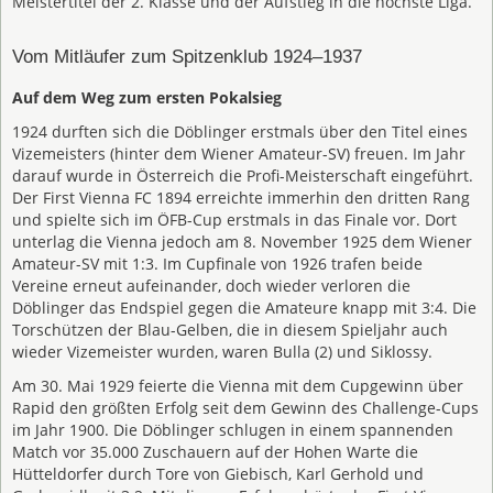
Meistertitel der 2. Klasse und der Aufstieg in die höchste Liga.
Vom Mitläufer zum Spitzenklub 1924–1937
Auf dem Weg zum ersten Pokalsieg
1924 durften sich die Döblinger erstmals über den Titel eines
Vizemeisters (hinter dem Wiener Amateur-SV) freuen. Im Jahr
darauf wurde in Österreich die Profi-Meisterschaft eingeführt.
Der First Vienna FC 1894 erreichte immerhin den dritten Rang
und spielte sich im ÖFB-Cup erstmals in das Finale vor. Dort
unterlag die Vienna jedoch am 8. November 1925 dem Wiener
Amateur-SV mit 1:3. Im Cupfinale von 1926 trafen beide
Vereine erneut aufeinander, doch wieder verloren die
Döblinger das Endspiel gegen die Amateure knapp mit 3:4. Die
Torschützen der Blau-Gelben, die in diesem Spieljahr auch
wieder Vizemeister wurden, waren Bulla (2) und Siklossy.
Am 30. Mai 1929 feierte die Vienna mit dem Cupgewinn über
Rapid den größten Erfolg seit dem Gewinn des Challenge-Cups
im Jahr 1900. Die Döblinger schlugen in einem spannenden
Match vor 35.000 Zuschauern auf der Hohen Warte die
Hütteldorfer durch Tore von Giebisch, Karl Gerhold und