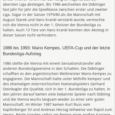
obersten Liga absteigen. Bis 1986 wechselten die Döblinger
fast Jahr für Jahr die Spielklasse zwischen erster und zweiter
Liga. Sogar in der Saison 1979/80 als die Mannschaft mit
August Starek und Hans Krankl verstärkt wurde, vermochte
sich die Vienna nicht in der 1. Division der Bundesliga zu
halten. Auch 13 Tore von Hans Krankl konnten den Abstieg in
dieser Saison nicht verhindern.
1986 bis 1993: Mario Kempes, UEFA-Cup und der letzte
Bundesliga-Aufstieg
1986 stellte die Vienna mit einem Sensationstransfer alle
anderen Bundesligavereine in den Schatten. Die Döblinger
schafften es den argentinischen Weltmeister Mario Kempes zu
engagieren. Die Mannschaft hatte unter Mithilfe Kempes' und
des ehemaligen österreichischen Nationalspielers Gerhard
Steinkogler die Qualität, sich in der 1. Bundesliga zu halten. In
den Jahren darauf kamen viele bekannte Spieler nach Döbling
und die Vienna wuchs langsam wieder zu einer sehr guten
Mannschaft. Im Winter 1987 kamen Kurt Russ vom
Kapfenberger SV und Andreas Herzog leihweise von Rapid zum
Verein. Beide standen selbst am Beginn einer großen Karriere