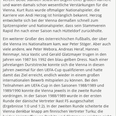
und waren damals schon wesentliche Verstärkungen für die
Vienna. Kurt Russ wurde oftmaliger Nationalspieler, die
Karriere von Andi Herzog ist hinlänglich bekannt. Herzog
entwickelte sich bei der Vienna dermaßen schnell zum
Spitzenspieler und Nationalspieler, dass sein Stammverein
Rapid ihn nach einer Saison nach Hütteldorf zurückholte.
Ein weiterer Großer des österreichischen Fußballs, der über
die Vienna ins Nationalteam kam, war Peter Stöger. Aber auch
viele andere, wie Peter Webora, Andreas Heraf, Hannes
Reinmayr, Ivica Vastic und Gerald Glatzmayer trugen in den
Jahren von 1987 bis 1992 den blau-gelben Dress. Nach einer
jahrelangen Durststrecke konnte sich die Vienna in diesen
Jahren zweimal für den UEFA-Cup qualifizieren und hatte
damit das Ziel erreicht, endlich wieder in einem großen
internationalen Bewerb mitspielen zu können. Bei den
Teilnahmen am UEFA-Cup in den Saisonen 1988/1989 und
1989/1990 konnte die Vienna jeweils in die zweite Runde
vordringen. In der Saison 1988/1989 wurde in der ersten
Runde der dänische Vertreter Ikast FS ausgeschaltet
(Ergebnisse 1:0 und 1:2). In der zweiten Runde scheiterte die
Vienna denkbar knapp am finnischen Vertreter Turku; die