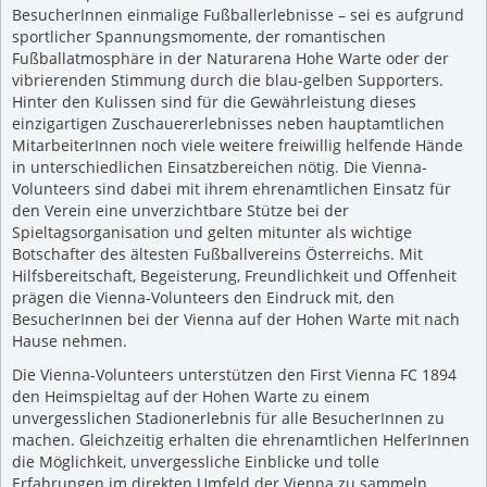
BesucherInnen einmalige Fußballerlebnisse – sei es aufgrund
sportlicher Spannungsmomente, der romantischen
Fußballatmosphäre in der Naturarena Hohe Warte oder der
vibrierenden Stimmung durch die blau-gelben Supporters.
Hinter den Kulissen sind für die Gewährleistung dieses
einzigartigen Zuschauererlebnisses neben hauptamtlichen
MitarbeiterInnen noch viele weitere freiwillig helfende Hände
in unterschiedlichen Einsatzbereichen nötig. Die Vienna-
Volunteers sind dabei mit ihrem ehrenamtlichen Einsatz für
den Verein eine unverzichtbare Stütze bei der
Spieltagsorganisation und gelten mitunter als wichtige
Botschafter des ältesten Fußballvereins Österreichs. Mit
Hilfsbereitschaft, Begeisterung, Freundlichkeit und Offenheit
prägen die Vienna-Volunteers den Eindruck mit, den
BesucherInnen bei der Vienna auf der Hohen Warte mit nach
Hause nehmen.
Die Vienna-Volunteers unterstützen den First Vienna FC 1894
den Heimspieltag auf der Hohen Warte zu einem
unvergesslichen Stadionerlebnis für alle BesucherInnen zu
machen. Gleichzeitig erhalten die ehrenamtlichen HelferInnen
die Möglichkeit, unvergessliche Einblicke und tolle
Erfahrungen im direkten Umfeld der Vienna zu sammeln.